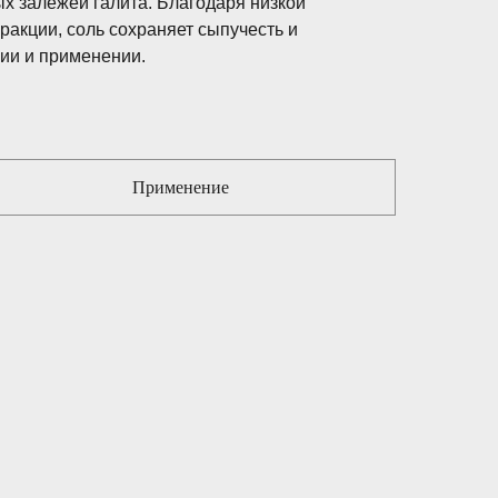
х залежей галита. Благодаря низкой
акции, соль сохраняет сыпучесть и
ии и применении.
Применение