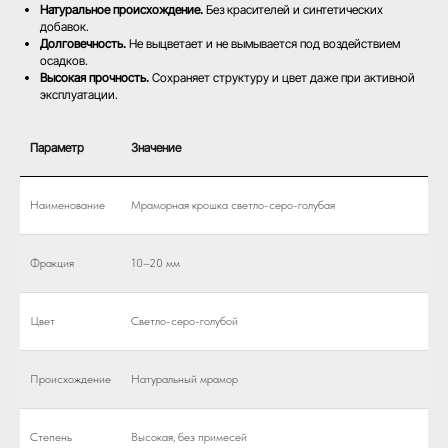
Натуральное происхождение.
Без красителей и синтетических
добавок.
Долговечность.
Не выцветает и не вымывается под воздействием
осадков.
Высокая прочность.
Сохраняет структуру и цвет даже при активной
эксплуатации.
Параметр
Значение
Наименование
Мраморная крошка светло-серо-голубая
Фракция
10–20 мм
Цвет
Светло-серо-голубой
Происхождение
Натуральный мрамор
Степень
Высокая, без примесей