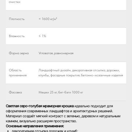
очистки
Плотность
≈ 1600 кг/м³
Влажность
≤ 1%
Форма зерна
Угловатая, равномерная
Область
Ландшафтный дизайн, декоративная отсыпка, дорожки,
применения
клумбы, фасадные покрытия, бетонно-мозаичные изделия
Фасовка
Мешки 25 кг, биг-бэги 1000 кг
Светлая серо-голубая мраморная крошка
идеально подходит для
оформления современных ландшафтов и архитектурных решений.
Материал создаёт мягкий контраст с зеленью, деревом и натуральным
камнем, визуально расширяя пространство.
Основные направления применения:
декоративная отсыпка дорожек и клумб;