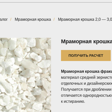
алог
/
Мраморная крошка
/
Мраморная крошка 2,0 — 3,
Мраморная крошка 
ПОЛУЧИТЬ РАСЧЕТ
Мраморная крошка фракц
материал средней зернист
отделочных и дизайнерских
Получается при дроблении
отличается однородностью
к истиранию.