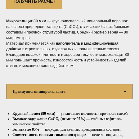
ПОЛУЧИТЬ РАСЧЕТ
Микрокальцит 80 мкм
— крупнодисперсный минеральный порошок
на основе природного кальцита (CaCO₃), отличающийся стабильным
составом и прочной структурой частиц. Средний размер зерна — 80
микрометров.
Материал применяется как
наполнитель и модифицирующая
добавка
в строительных, отделочных и промышленных смесях.
Благодаря высокой плотности и хорошей текучести микрокальцит 80
мкм повышает прочность, износостойкость и устойчивость изделий
к влаге и механическим воздействиям.
Крупный помол (80 мкм)
— увеличивает плотность и прочность смесей.
Высокое содержание CaCO₃ (не менее 97%)
— стабильные физико-
химические свойства.
Белизна до 85%
— подходит для светлых и декоративных составов.
Совместимость со всеми типами связующих
— цемент, гипс, акрил,