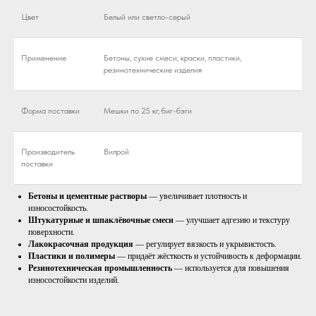
Цвет
Белый или светло-серый
Применение
Бетоны, сухие смеси, краски, пластики,
резинотехнические изделия
Форма поставки
Мешки по 25 кг, биг-бэги
Производитель
Вилрой
поставки
Бетоны и цементные растворы
— увеличивает плотность и
износостойкость.
Штукатурные и шпаклёвочные смеси
— улучшает адгезию и текстуру
поверхности.
Лакокрасочная продукция
— регулирует вязкость и укрывистость.
Пластики и полимеры
— придаёт жёсткость и устойчивость к деформации.
Резинотехническая промышленность
— используется для повышения
износостойкости изделий.