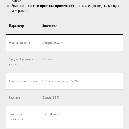
латекс.
Экономичность и простота применения
— снижает расход связующих
материалов.
Параметр
Значение
Наименование
Микрокальцит
Средний размер
80 мкм
частиц
Химический состав
CaCO₃ — не менее 97%
Белизна
Около 85%
Насыпная
1,2–1,4 г/см³
плотность