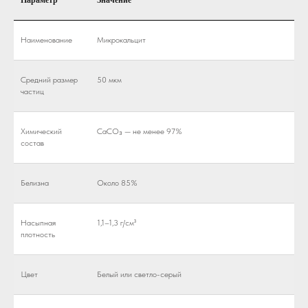
Параметр
Значение
Наименование
Микрокальцит
Средний размер
50 мкм
частиц
Химический
CaCO₃ — не менее 97%
состав
Белизна
Около 85%
Насыпная
1,1–1,3 г/см³
плотность
Цвет
Белый или светло-серый