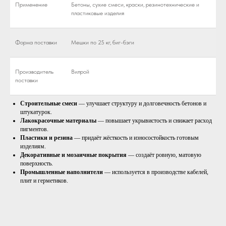
Применение
Бетоны, сухие смеси, краски, резинотехнические и
пластиковые изделия
Форма поставки
Мешки по 25 кг, биг-бэги
Производитель
Вилрой
поставки
Строительные смеси
— улучшает структуру и долговечность бетонов и
штукатурок.
Лакокрасочные материалы
— повышает укрывистость и снижает расход
пигментов.
Пластики и резина
— придаёт жёсткость и износостойкость готовым
изделиям.
Декоративные и мозаичные покрытия
— создаёт ровную, матовую
поверхность.
Промышленные наполнители
— используется в производстве кабелей,
плит и герметиков.