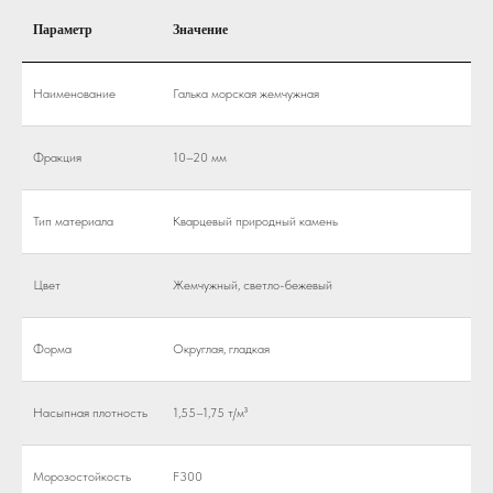
Параметр
Значение
Наименование
Галька морская жемчужная
Фракция
10–20 мм
Тип материала
Кварцевый природный камень
Цвет
Жемчужный, светло-бежевый
Форма
Округлая, гладкая
Насыпная плотность
1,55–1,75 т/м³
Морозостойкость
F300