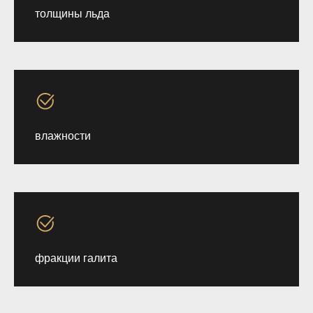
толщины льда
влажности
фракции галита