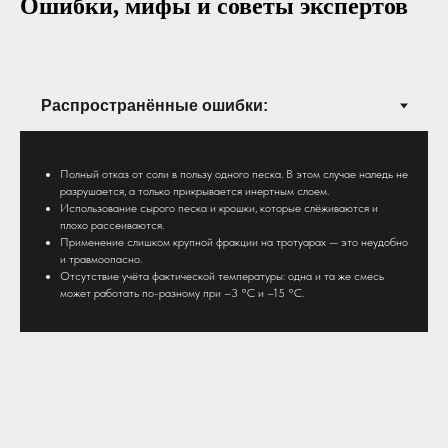
Ошибки, мифы и советы экспертов
Полный отказ от соли в пользу одного песка. В этом случае наледь не
разрушается, а только прикрывается инертным слоем.
Использование сырого песка и крошки, которые слёживаются и
плохо рассеиваются.
Применение слишком крупной фракции на тротуарах — это неудобно
и травмоопасно.
Отсутствие учёта фактической температуры: одна и та же смесь
может работать по-разному при –3 °C и –15 °C.