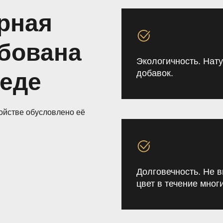
рная
бована
Экологичность. Нат
добавок.
реде
ойстве обусловлено её
Долговечность. Не в
цвет в течение многи