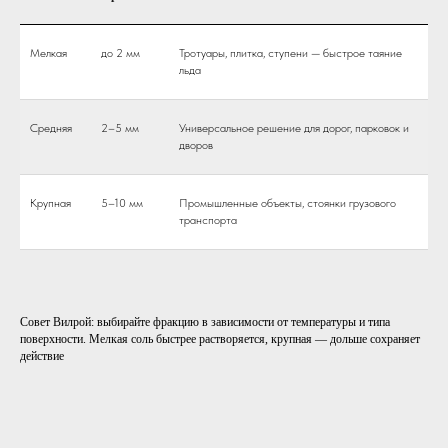
Мелкая
до 2 мм
Тротуары, плитка, ступени — быстрое таяние
льда
Средняя
2–5 мм
Универсальное решение для дорог, парковок и
дворов
Крупная
5–10 мм
Промышленные объекты, стоянки грузового
транспорта
Совет Вилрой: выбирайте фракцию в зависимости от температуры и типа
поверхности. Мелкая соль быстрее растворяется, крупная — дольше сохраняет
действие