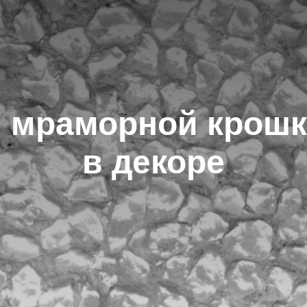
 мраморной крошк
в декоре