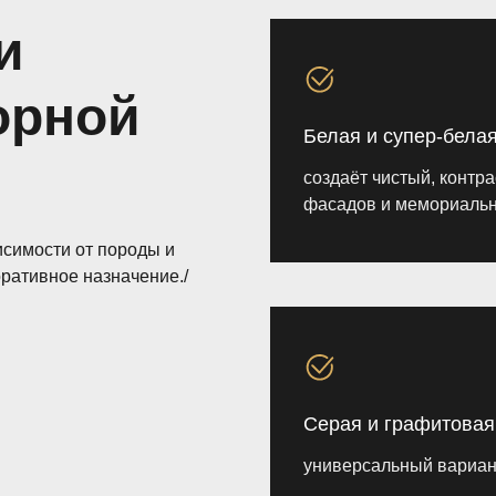
и
орной
Белая и супер-бела
создаёт чистый, контр
фасадов и мемориальн
исимости от породы и
оративное назначение./
Серая и графитовая
универсальный вариан