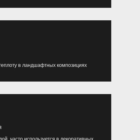
 теплоту в ландшафтных композициях
я
дой, часто используется в декоративных